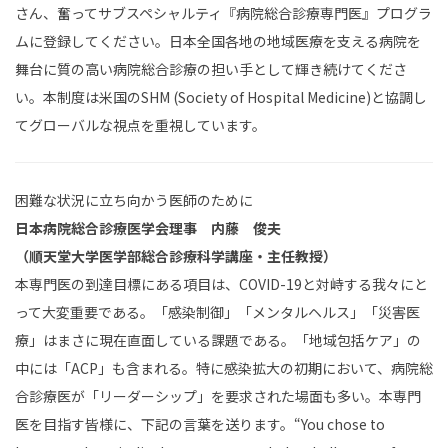
さん、奮ってサブスペシャルティ『病院総合診療専門医』プログラ
ムに登録してください。日本全国各地の地域医療を支える病院を
舞台に質の高い病院総合診療の担い手として輝き続けてくださ
い。本制度は米国のSHM (Society of Hospital Medicine)と協調し
てグローバルな視点を重視しています。
困難な状況に立ち向かう医師のために
日本病院総合診療医学会理事 内藤 俊夫
（順天堂大学医学部総合診療科学講座・主任教授）
本専門医の到達目標にある項目は、COVID-19と対峙する我々にと
って大変重要である。「感染制御」「メンタルヘルス」「災害医
療」はまさに現在直面している課題である。「地域包括ケア」の
中には「ACP」も含まれる。特に感染拡大の初期において、病院総
合診療医が「リーダーシップ」を要求された場面も多い。本専門
医を目指す皆様に、下記の言葉を送ります。“You chose to