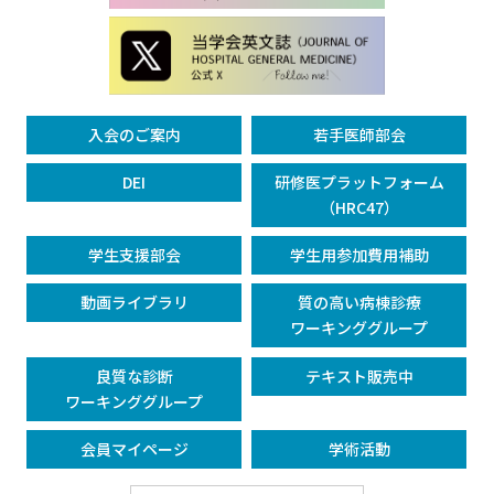
入会のご案内
若手医師部会
DEI
研修医プラットフォーム
（HRC47）
学生支援部会
学生用参加費用補助
動画ライブラリ
質の高い病棟診療
ワーキンググループ
良質な診断
テキスト販売中
ワーキンググループ
会員マイページ
学術活動