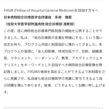
FHGM (Fellow of Hospital General Medicine)を目指す方々へ
日本病院総合診療医学会評議員 多胡 雅毅
（佐賀大学医学部附属病院 総合診療部 准教授）
この度、遂に病院総合診療専門医制度の開始を公表することがで
きました。私は、「総合診療医の定義を明確にする」という強い
信念を持ち、プログラム作成と制度設計に携わってきました。本
プログラムの冒頭に「全人的医療、地域包括ケア、診断、組織運
営、マネジメント、リーダーシップ、教育、アカデミックジェネ
ラリスト」をキーワードとした目指すべき病院総合診療医像を明
記致しました。FHGMの価値を高めることができるよう本制度をさ
らに発展させ、私自身も総合診療医学の発展に寄与できるよう自
己研鑽を積んで参ります。皆様、どうぞよろしくお願い申し上げま
す。