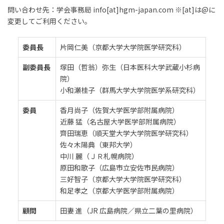
問い合わせ先：学会事務局 info[at]hgm-japan.com ※[at]は@に
変更してご利⽤ください。
委員⻑
⽚岡仁美（京都⼤学⼤学院医学研究科）
副委員⻑
塚⽥（哲翁）弥⽣（⽇本医科⼤学武蔵⼩杉病
院）
⼩和瀬桂⼦（群⾺⼤学⼤学院医学系研究科）
委員
⾹⽉尚⼦（佐賀⼤学医学部附属病院）
近藤 猛（名古屋⼤学医学部附属病院）
⿑⽥瑞恵（順天堂⼤学⼤学院医学研究科）
佐々⽊陽典（東邦⼤学）
中川 麗（ＪＲ札幌病院）
原⽥和歌⼦（広島市⽴安佐市⺠病院）
三好智⼦（京都⼤学⼤学院医学研究科）
和⾜孝之（京都⼤学医学部附属病院）
顧問
⽥妻 進（JR 広島病院／県⽴⼆葉の⾥病院）