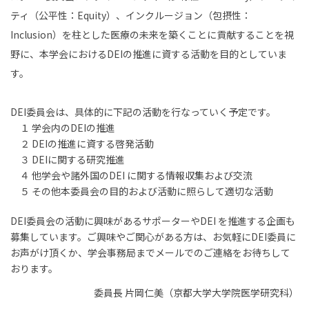
ティ（公平性：Equity）、インクルージョン（包摂性：
Inclusion）を柱とした医療の未来を築くことに貢献することを視
野に、本学会におけるDEIの推進に資する活動を⽬的としていま
す。
DEI委員会は、具体的に下記の活動を⾏なっていく予定です。
１ 学会内のDEIの推進
２ DEIの推進に資する啓発活動
３ DEIに関する研究推進
４ 他学会や諸外国のDEI に関する情報収集および交流
５ その他本委員会の⽬的および活動に照らして適切な活動
DEI委員会の活動に興味があるサポーターやDEI を推進する企画も
募集しています。ご興味やご関⼼がある⽅は、お気軽にDEI委員に
お声がけ頂くか、学会事務局までメールでのご連絡をお待ちして
おります。
委員⻑ ⽚岡仁美（京都⼤学⼤学院医学研究科）