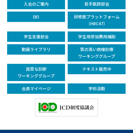
入会のご案内
若手医師部会
DEI
研修医プラットフォーム
（HRC47）
学生支援部会
学生用参加費用補助
動画ライブラリ
質の高い病棟診療
ワーキンググループ
良質な診断
テキスト販売中
ワーキンググループ
会員マイページ
学術活動