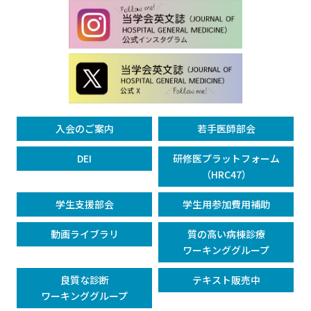
入会のご案内
若手医師部会
DEI
研修医プラットフォーム
（HRC47）
学生支援部会
学生用参加費用補助
動画ライブラリ
質の高い病棟診療
ワーキンググループ
良質な診断
テキスト販売中
ワーキンググループ