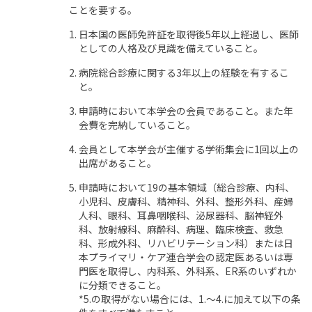
ことを要する。
日本国の医師免許証を取得後5年以上経過し、医師
としての人格及び見識を備えていること。
病院総合診療に関する3年以上の経験を有するこ
と。
申請時において本学会の会員であること。また年
会費を完納していること。
会員として本学会が主催する学術集会に1回以上の
出席があること。
申請時において19の基本領域（総合診療、内科、
小児科、皮膚科、精神科、外科、整形外科、産婦
人科、眼科、耳鼻咽喉科、泌尿器科、脳神経外
科、放射線科、麻酔科、病理、臨床検査、救急
科、形成外科、リハビリテーション科）または日
本プライマリ・ケア連合学会の認定医あるいは専
門医を取得し、内科系、外科系、ER系のいずれか
に分類できること。
*5.の取得がない場合には、1.〜4.に加えて以下の条