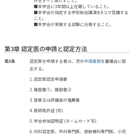
件をすべて満たすこと。
■本学会に3年間以上在籍していること。
■本学会の指定する学術総会講演を6コマ受講する
こと。
■本学会が実施する試験に合格すること。
第3章 認定医の申請と認定方法
第5条
認定医を申請する者は、次の
申請書類
を審議会に提
出する。
認定医認定申請書
履歴書①、履歴書②
理事又は評議員の推薦書
医師免許証 (写)
学会参加証明証 (ネームカード写)
内科認定医、外科専門医、放射線科専門医、小児