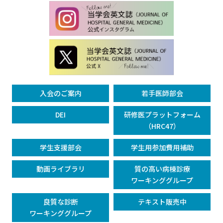
入会のご案内
若手医師部会
DEI
研修医プラットフォーム
（HRC47）
学生支援部会
学生用参加費用補助
動画ライブラリ
質の高い病棟診療
ワーキンググループ
良質な診断
テキスト販売中
ワーキンググループ