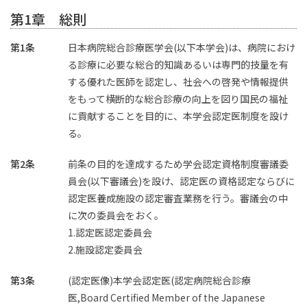
第1章 総則
第1条
日本病院総合診療医学会(以下本学会)は、病院におけ
る診療に必要な総合的知識あるいは専門的技量を有
する優れた医師を認定し、社会への啓発や情報提供
をもって横断的な総合診療の向上を図り国民の福祉
に貢献することを目的に、本学会認定医制度を設け
る。
第2条
前条の目的を達成するため学会認定資格制度審議委
員会(以下審議会)を設け、認定医の資格認定ならびに
認定医養成施設の認定審査業務を行う。審議会の中
に次の委員会をおく。
1.認定医認定委員会
2.施設認定委員会
第3条
(認定医像)本学会認定医(認定病院総合診療
医,Board Certified Member of the Japanese