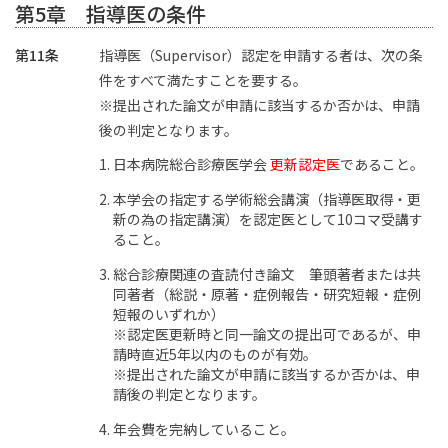
第5章 指導医の条件
第11条
指導医（Supervisor）認定を申請する者は、次の条
件をすべて満たすことを要する。
※提出された論文が申請に該当するか否かは、申請
後の判定となります。
日本病院総合診療医学会
更新認定医
であること。
本学会の指定する学術総会講演（指導医取得・更
新の為の指定講演）を認定医として10コマ受講す
ること。
総合診療関連の査読付き論文 筆頭著者または共
同著者（総説・原著・症例報告・研究短報・症例
短報のいずれか）
※認定医更新時と同一論文の提出可であるが、申
請時直近5年以内のものが有効。
※提出された論文が申請に該当するか否かは、申
請後の判定となります。
年会費を完納していること。