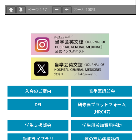
ページ
1
/
7
ズーム
100%
入会のご案内
若手医師部会
DEI
研修医プラットフォーム
（HRC47）
学生支援部会
学生用参加費用補助
動画ライブラリ
質の高い病棟診療