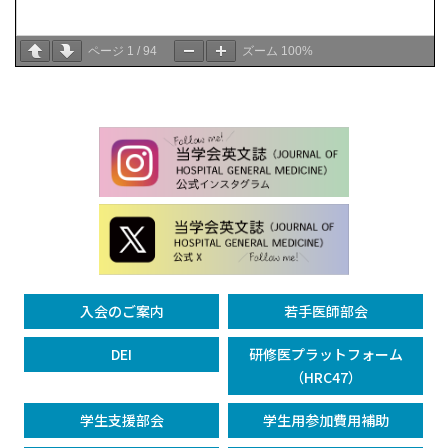
ページ
1
/
94
ズーム
100%
入会のご案内
若手医師部会
DEI
研修医プラットフォーム
（HRC47）
学生支援部会
学生用参加費用補助