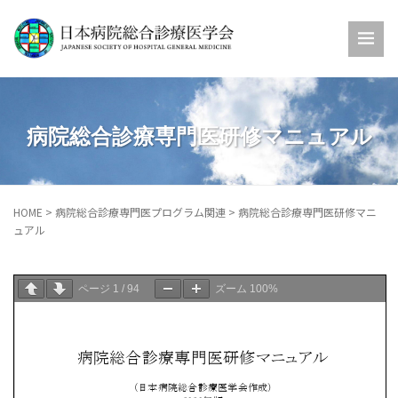
病院総合診療専門医研修マニュアル
HOME
>
病院総合診療専門医プログラム関連
>
病院総合診療専門医研修マニ
ュアル
ページ
1
/
94
ズーム
100%