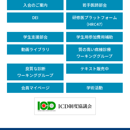
入会のご案内
若手医師部会
DEI
研修医プラットフォーム
（HRC47）
学生支援部会
学生用参加費用補助
動画ライブラリ
質の高い病棟診療
ワーキンググループ
良質な診断
テキスト販売中
ワーキンググループ
会員マイページ
学術活動