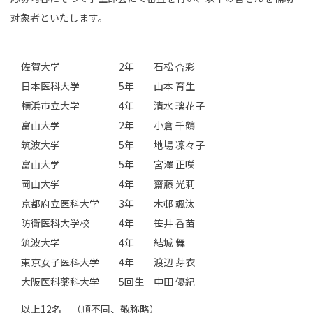
対象者といたします。
佐賀大学 2年 石松 杏彩
日本医科大学 5年 山本 育生
横浜市立大学 4年 清水 璃花子
富山大学 2年 小倉 千鶴
筑波大学 5年 地場 凜々子
富山大学 5年 宮澤 正咲
岡山大学 4年 齋藤 光莉
京都府立医科大学 3年 木邨 颯汰
防衛医科大学校 4年 笹井 香苗
筑波大学 4年 結城 舞
東京女子医科大学 4年 渡辺 芽衣
大阪医科薬科大学 5回生 中田 優紀
以上12名 （順不同、敬称略）