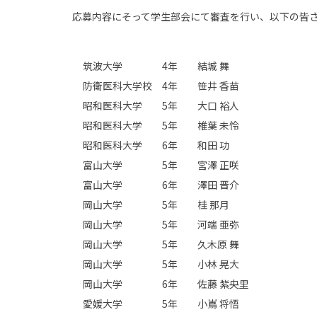
応募内容にそって学生部会にて審査を行い、以下の皆
筑波大学 4年 結城 舞
防衛医科大学校 4年 笹井 香苗
昭和医科大学 5年 大口 裕人
昭和医科大学 5年 椎葉 未怜
昭和医科大学 6年 和田 功
富山大学 5年 宮澤 正咲
富山大学 6年 澤田 晋介
岡山大学 5年 桂 那月
岡山大学 5年 河端 亜弥
岡山大学 5年 久木原 舞
岡山大学 5年 小林 晃大
岡山大学 6年 佐藤 紫央里
愛媛大学 5年 小嶌 将悟