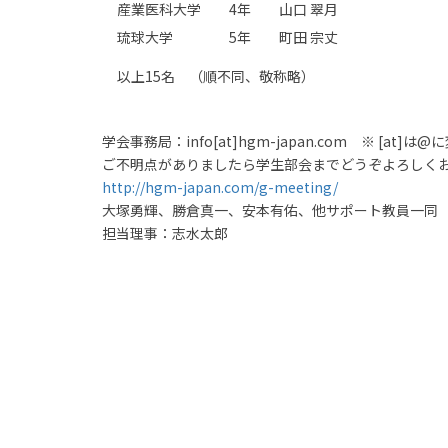
産業医科大学 4年 山口 翠月
琉球大学 5年 町田 宗丈
以上15名 （順不同、敬称略）
学会事務局：info[at]hgm-japan.com ※ [at
ご不明点がありましたら学生部会までどうぞよろしく
http://hgm-japan.com/g-meeting/
大塚勇輝、勝倉真一、安本有佑、他サポート教員一同
担当理事：志水太郎