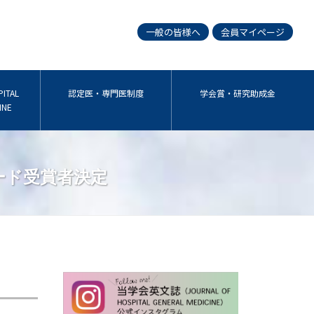
一般の皆様へ
会員マイページ
ITAL
認定医・専門医制度
学会賞・研究助成金
INE
ード受賞者決定